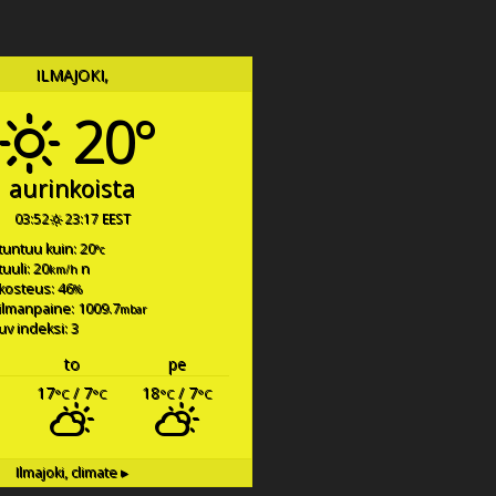
ILMAJOKI,
20°
aurinkoista
03:52
23:17 EEST
tuntuu kuin: 20
°c
tuuli: 20
n
km/h
kosteus: 46
%
ilmanpaine: 1009.7
mbar
uv indeksi: 3
to
pe
17
/ 7
18
/ 7
°C
°C
°C
°C
Ilmajoki,
climate ▸