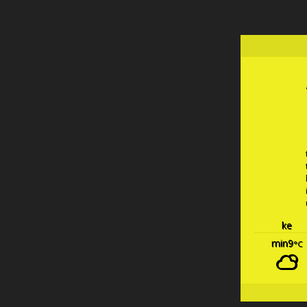
ke
min9
°C