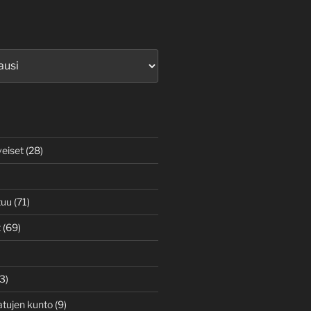
veiset
(28)
tuu
(71)
t
(69)
3)
atujen kunto
(9)