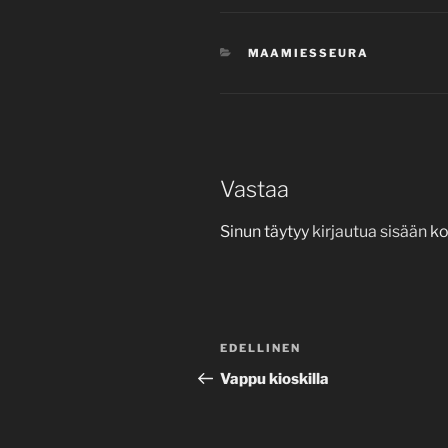
KATEGORIAT
MAAMIESSEURA
Vastaa
Sinun täytyy
kirjautua sisään
ko
Artikkelien
Edellinen
EDELLINEN
selaus
artikkeli
Vappu kioskilla