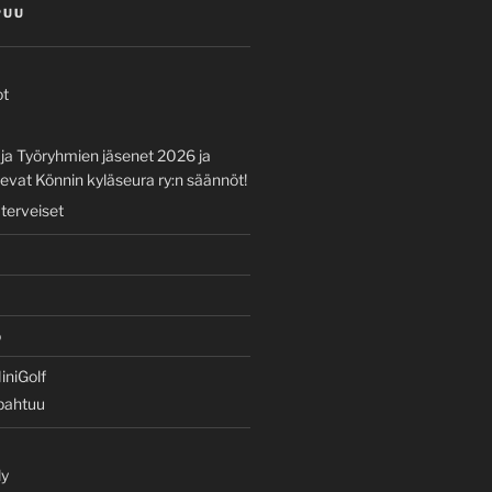
PUU
ot
 ja Työryhmien jäsenet 2026 ja
vat Könnin kyläseura ry:n säännöt!
 terveiset
o
iniGolf
apahtuu
ly