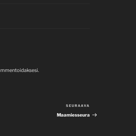
mmentoidaksesi.
SEURAAVA
Seuraava
artikkeli
Maamiesseura