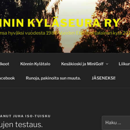
NIN KYLÄSEURA RY
nsa hyväksi vuodesta 1986 Vuoden Eteläpohjalainen kylä 20
lkoot
Könnin Kylätalo
Kesäkioski ja MiniGolf
Liiku
acebook
Runoja, pakinoita sun muuta.
JÄSENEKSI!
TANUT
JUHA ISO-TUISKU
Etsi:
ujen testaus.