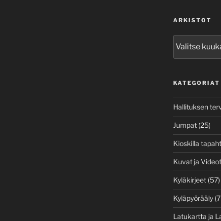
ARKISTOT
Arkistot
KATEGORIAT
Hallituksen ter
Jumpat
(25)
Kioskilla tapah
Kuvat ja Video
Kyläkirjeet
(57)
Kyläpyörääly
(7
Latukartta ja L