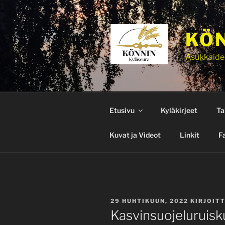
Siirry
sisältöön
KÖN
Asukkaide
Etusivu
Kyläkirjeet
Ta
Kuvat ja Videot
Linkit
F
JULKAISTU
29 HUHTIKUUN, 2022
KIRJOIT
Kasvinsuojeluruisk