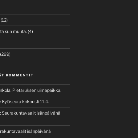
(12)
ita sun muuta.
(4)
(299)
ÄT KOMMENTIT
enkola
:
Pietaruksen uimapaikka.
:
Kyläseura kokousti 11.4.
:
Seurakuntavaalit isänpäivänä
rakuntavaalit isänpäivänä