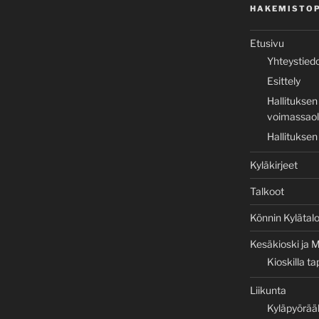
HAKEMISTO
Etusivu
Yhteystied
Esittely
Hallituksen
voimassaole
Hallituksen
Kyläkirjeet
Talkoot
Könnin Kylätal
Kesäkioski ja M
Kioskilla t
Liikunta
Kyläpyörää