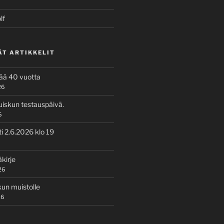
lf
ÄT ARTIKKELIT
tää 40 vuotta
26
uiskun testauspäivä.
6
i 2.6.2026 klo 19
kirje
26
kun muistolle
26