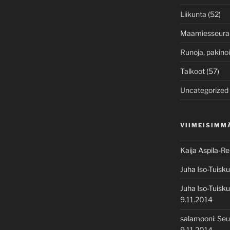
Liikunta
(52)
Maamiesseura
Runoja, pakino
Talkoot
(57)
Uncategorized
VIIMEISIMM
Kaija Aspila-R
Juha Iso-Tuisku
Juha Iso-Tuisku
9.11.2014
salamooni
:
Seu
9.11.2014