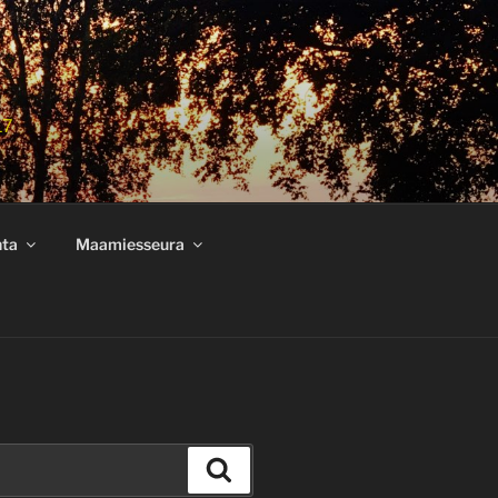
17
nta
Maamiesseura
Haku