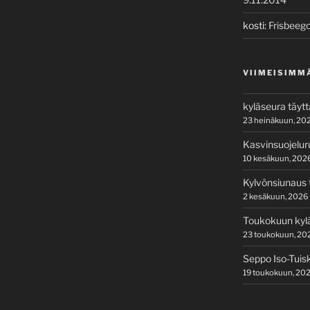
kosti
:
Frisbeego
VIIMEISIMM
kyläseura täyt
23 heinäkuun, 20
Kasvinsuojelur
10 kesäkuun, 202
Kylvönsiunaus t
2 kesäkuun, 2026
Toukokuun kylä
23 toukokuun, 20
Seppo Iso-Tuis
19 toukokuun, 20