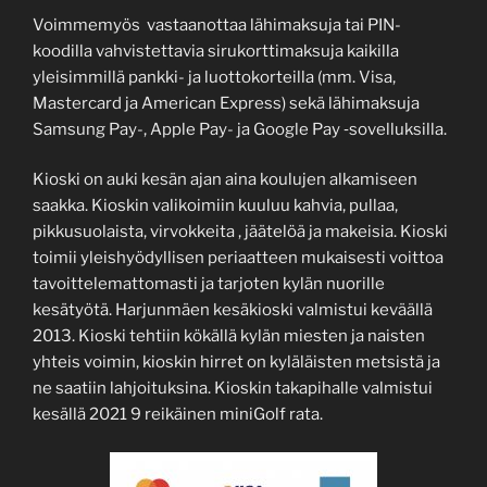
Voimmemyös vastaanottaa lähimaksuja tai PIN-
koodilla vahvistettavia sirukorttimaksuja kaikilla
yleisimmillä pankki- ja luottokorteilla (mm. Visa,
Mastercard ja American Express) sekä lähimaksuja
Samsung Pay-, Apple Pay- ja Google Pay ‑sovelluksilla.
Kioski on auki kesän ajan aina koulujen alkamiseen
saakka. Kioskin valikoimiin kuuluu kahvia, pullaa,
pikkusuolaista, virvokkeita , jäätelöä ja makeisia. Kioski
toimii yleishyödyllisen periaatteen mukaisesti voittoa
tavoittelemattomasti ja tarjoten kylän nuorille
kesätyötä. Harjunmäen kesäkioski valmistui keväällä
2013. Kioski tehtiin kökällä kylän miesten ja naisten
yhteis voimin, kioskin hirret on kyläläisten metsistä ja
ne saatiin lahjoituksina. Kioskin takapihalle valmistui
kesällä 2021 9 reikäinen miniGolf rata.