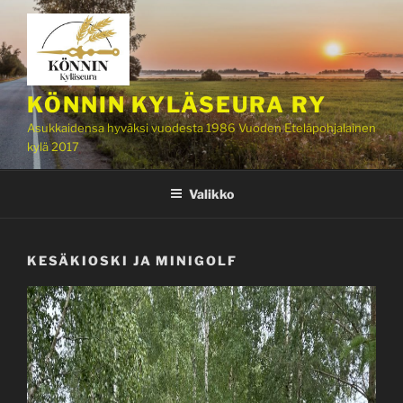
Siirry
sisältöön
KÖNNIN KYLÄSEURA RY
Asukkaidensa hyväksi vuodesta 1986 Vuoden Eteläpohjalainen
kylä 2017
Valikko
KESÄKIOSKI JA MINIGOLF