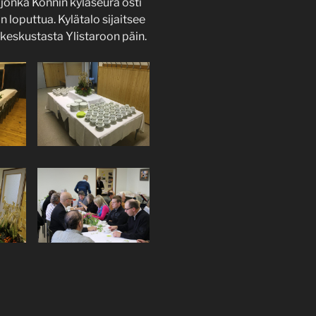
jonka Könnin kyläseura osti
loputtua. Kylätalo sijaitsee
keskustasta Ylistaroon päin.