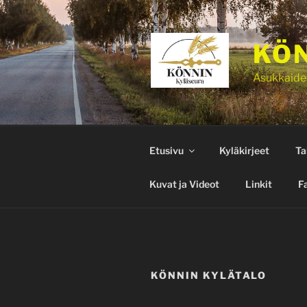
Siirry
sisältöön
KÖN
Asukkaide
Etusivu
Kyläkirjeet
Ta
Kuvat ja Videot
Linkit
F
KÖNNIN KYLÄTALO