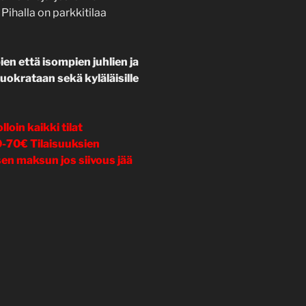
Pihalla on parkkitilaa
ien että isompien juhlien ja
uokrataan sekä kyläläisille
loin kaikki tilat
-70€ Tilaisuuksien
sen maksun jos siivous jää