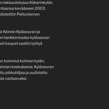
n lakkautetussa Kiikerinkylän
mintaansa kevääseen 2003
yhdistettiin Peltoniemen
ut Könnin Kyläseuran ja
en hankkimiseksi kyläseuran
et kaupat saatiin lyötyä
 on toiminut kolmen kylän,
iminnan keskuksena. Kyläseuran
u pikkuhiljaa ja uudisteltu
ia vastaavaksi.