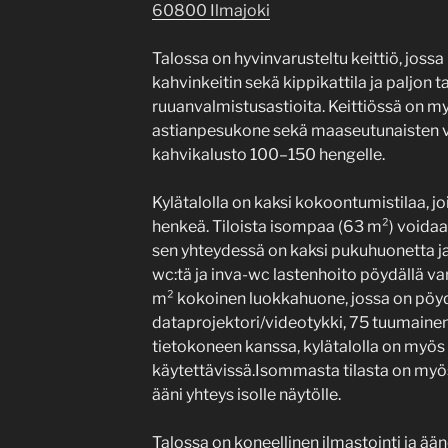
60800 Ilmajoki
Talossa on hyvinvarusteltu keittiö, joss
kahvinkeitin sekä kippikattila ja paljon ta
ruuanvalmistusastioita. Keittiössä on m
astianpesukone sekä maaseutunaisten vu
kahvikalusto 100–150 hengelle.
Kylätalolla on kaksi kokoontumistilaa, j
henkeä. Tiloista isompaa (63 m²) voidaan
sen yhteydessä on kaksi pukuhuonetta ja
wc:tä ja inva-wc lastenhoito pöydällä va
m² kokoinen luokkahuone, jossa on pöydä
dataprojektori/videotykki, 75 tuumain
tietokoneen kanssa, kylätalolla on myös
käytettävissä.Isommasta tilasta on myö
ääni yhteys isolle näytölle.
Talossa on koneellinen ilmastointi ja ää