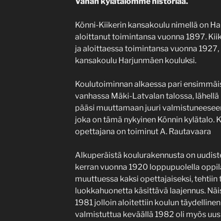
Vähän kylätalomme historiaa.
Könni-Kiikerin kansakoulu nimellä on 
aloittanut toimintansa vuonna 1897. Kii
ja aloittaessa toimintansa vuonna 1927,
kansakoulu Harjunmäen kouluksi.
Koulutoiminnan alkaessa pari ensimmäist
vanhassa Mäki-Latvalan talossa, lähell
pääsi muuttamaan juuri valmistuneesee
joka on tämä nykyinen Könnin kylätalo.
opettajana on toiminut A. Rautavaara
Alkuperäistä koulurakennusta on uudist
kerran vuonna 1920 loppupuolella oppil
muuttuessa kaksi opettajaiseksi, tehtiin
luokkahuonetta käsittävä laajennus. Näis
1981 jolloin aloitettiin koulun täydellin
valmistuttua keväällä 1982 oli myös uusi