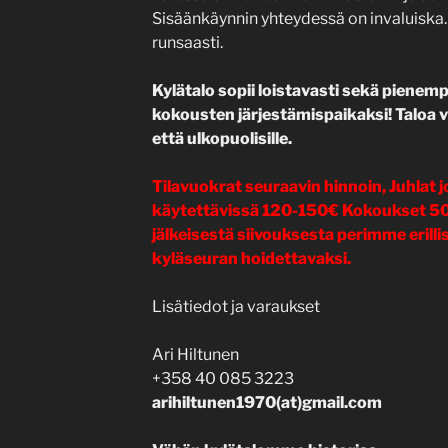
Sisäänkäynnin yhteydessä on invaluiska. 
runsaasti.
Kylätalo sopii loistavasti sekä pienemp
kokousten järjestämispaikaksi! Taloa v
että ulkopuolisille.
Tilavuokrat seuraavin hinnoin, Juhlat jol
käytettävissä 120-150€ Kokoukset 50
jälkeisestä siivouksesta perimme erilli
kyläseuran hoidettavaksi.
Lisätiedot ja varaukset
Ari Hiltunen
+358 40 085 3223
arihiltunen1970(at)gmail.com