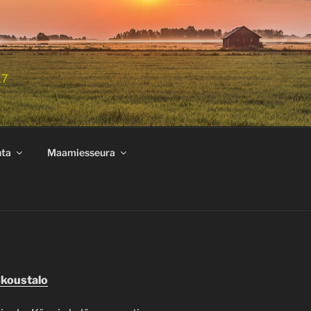
17
nta
Maamiesseura
okoustalo