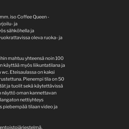
a mm. iso Coffee Queen -
rjoilu- ja
yös sähköhella ja
okrattavissa oleva ruoka- ja
oihin mahtuu yhteensä noin 100
 käyttää myös liikuntatilana ja
 wc. Eteisaulassa on kaksi
rustettuna. Pienempi tila on 50
t ja tuolit sekä käytettävissä
en näyttö oman kannettavan
 langaton nettiyhteys
s piebempää tilaan video ja
nentoistojärjestelmä.