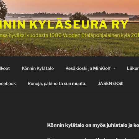
NIN KYLÄSEURA RY
nsa hyväksi vuodesta 1986 Vuoden Eteläpohjalainen kylä 20
lkoot
Könnin Kylätalo
Kesäkioski ja MiniGolf
Liiku
acebook
Runoja, pakinoita sun muuta.
JÄSENEKSI!
Könnin kylätalo on myös juhlatalo ja k