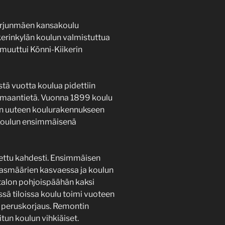
Harjunmäen kansakoulu
kerinkylän koulun valmistuttua
 muuttui Könni-Kiikerin
ä vuotta koulua pidettiin
ä maantietä. Vuonna 1899 koulu
n uuteen koulurakennukseen
 Koulun ensimmäisenä
ettu kahdesti. Ensimmäisen
asmäärien kasvaessa ja koulun
 talon pohjoispäähän kaksi
sä tiloissa koulu toimi vuoteen
en peruskorjaus. Remontin
tun koulun vihkiäiset.