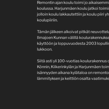
Remontin ajan koulu toimi jo aikaisemmi
koulussa. Harjunmäen koulu jatkoi toi
jolloin koulu lakkautettiin ja koulu piiri 
koulupiiriin.
Tämän jälkeen alkoivat pitkät neuvottel
Ilmajoen Kunnan välillä koulurakennuks
käyttöön ja loppuvuodesta 2003 lopullis
lukkoon.
Siitä asti yli 100-vuotias koulurakennus
Könnin, Kiikerinkylän ja Harjunmäen to
isännyyden aikana kylätaloa on remontoit
lämmityksen ja keittiön osalta vaatimuks