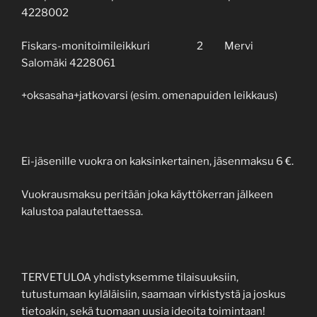
4228002
Fiskars-monitoimileikkuri 2 Mervi
Salomäki 4228061
+oksasaha+jatkovarsi (esim. omenapuiden leikkaus)
Ei-jäsenille vuokra on kaksinkertainen, jäsenmaksu 6 €.
Vuokrausmaksu peritään joka käyttökerran jälkeen
kalustoa palautettaessa.
TERVETULOA yhdistyksemme tilaisuuksiin,
tutustumaan kyläläisiin, saamaan virkistystä ja joskus
tietoakin, sekä tuomaan uusia ideoita toimintaan!