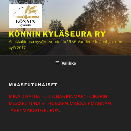
Siirry
sisältöön
KÖNNIN KYLÄSEURA RY
Asukkaidensa hyväksi vuodesta 1986 Vuoden Eteläpohjalainen
kylä 2017
Valikko
MAASEUTUNAISET
MIKÄLI HALUAT OLLA HARJUNMÄEN-KIIKERIN
MAASEUTUNAISTEN JÄSEN, MAKSA EMÄNNÄN
JÄSENMAKSU 6 EUROA
.