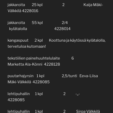
jakkaroita 25 kpl 2 Kaija Mäki-
Välkkilä 4228016
jakkaroita 55 kpl 2/4
kylätalolla 4228014
kangaspuut 2 kpl Koottuna ja käytössä kylätalolla,
tervetuloa kutomaan!
tekstiilien painehuuhtelulaite 6
Marketta Ala-Könni 4228128
puutarhajyrsin 1 kpl 2,5/tunti Eeva-Liisa
Mäki-Välkkilä 4228085
lehtipuhallin 1 kpl 2 -,,-
4228085
lehtipuhallin 1 kpl 2 Sirpa Välkkilä