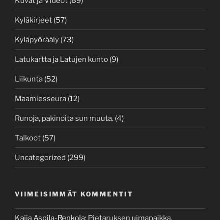
Kuvat ja Videot
(69)
Kyläkirjeet
(57)
Kyläpyörääly
(73)
Latukartta ja Latujen kunto
(9)
Liikunta
(52)
Maamiesseura
(12)
Runoja, pakinoita sun muuta.
(4)
Talkoot
(57)
Uncategorized
(299)
VIIMEISIMMÄT KOMMENTIT
Kaija Aspila-Renkola
:
Pietaruksen uimapaikka.