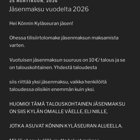
JULKAISTU
25 HUHTIKUUN, 2026
Jäsenmaksu vuodelta 2026
Hei Könnin Kyläseuran jäsen!
Ohessa tilisiirtolomake jäsenmaksun maksamista
varten.
Vuotuisen jäsenmaksun suuruus on 10 €/ talous ja se
on talouskohtainen. Yhdestä taloudesta
siis riittää yksi jäsenmaksu, vaikka henkilöitä
taloudessa olisikin enemmän kuin yksi.
HUOMIO! TÄMÄ TALOUSKOHTAINEN JÄSENMAKSU
ON SIIS KYLÄN OMALLE VÄELLE, ELI NIILLE,
JOTKA ASUVAT KÖNNIN KYLÄSEURAN ALUEELLA.