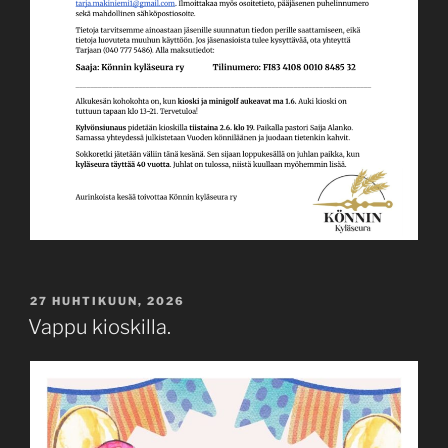
JULKAISTU
27 HUHTIKUUN, 2026
Vappu kioskilla.