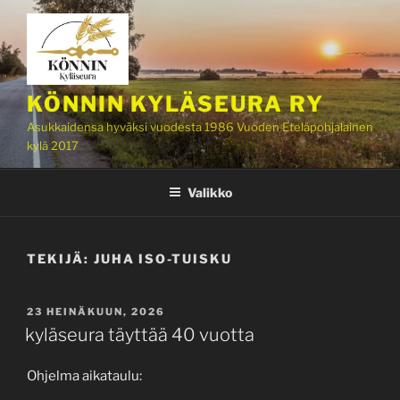
Siirry
sisältöön
KÖNNIN KYLÄSEURA RY
Asukkaidensa hyväksi vuodesta 1986 Vuoden Eteläpohjalainen
kylä 2017
Valikko
TEKIJÄ:
JUHA ISO-TUISKU
JULKAISTU
23 HEINÄKUUN, 2026
kyläseura täyttää 40 vuotta
Ohjelma aikataulu: