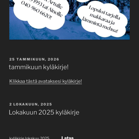
JULKAISTU
25 TAMMIKUUN, 2026
tammikuun kyläkirje!
Klikkaa tästä avataksesi kyläkirje!
JULKAISTU
2 LOKAKUUN, 2025
Lokakuun 2025 kyläkirje
Lataa
kyläkirje lokakuu 2025