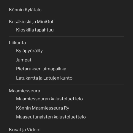
Könnin Kylätalo
Kesäkioski ja MiniGolf
Kioskilla tapahtuu
Liikunta
Kyläpyörääly
Jumpat
Pietaruksen uimapaikka
Latukartta ja Latujen kunto
Maamiesseura
Maamiesseuran kalustoluettelo
Könnin Maamiesseura Ry
Maaseutunaisten kalustoluettelo
Kuvat ja Videot