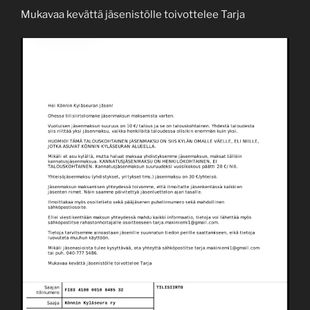
Mukavaa kevättä jäsenistölle toivottelee Tarja