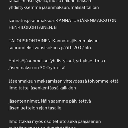
Mikäli et asu kylällä, mutta haluat maksaa
yhdistyksemme jäsenmaksun, maksat tällöin
kannatusjäsenmaksua. KANNATUSJÄSENMAKSU ON
HENKILÖKOHTAINEN, EI
TALOUSKOHTAINEN. Kannatusjäsenmaksun
suuruudeksi vuosikokous päätti 20 €/ hlö.
Yhteisöjäsenmaksu (yhdistykset, yritykset tms.)
jäsenmaksu on 30 €/yhteisö.
Jäsenmaksun maksamisen yhteydessä toivomme, että
ilmoitatte jäsenkentässä kaikkien
jäsenten nimet. Näin saamme päivitettyä
jäsenluettelon ajan tasalle.
Ilmoittakaa myös osoitetieto sekä pääjäsenen