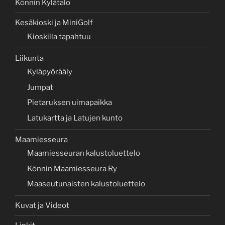
Könnin Kylätalo
Kesäkioski ja MiniGolf
Kioskilla tapahtuu
Liikunta
Kyläpyörääly
Jumpat
Pietaruksen uimapaikka
Latukartta ja Latujen kunto
Maamiesseura
Maamiesseuran kalustoluettelo
Könnin Maamiesseura Ry
Maaseutunaisten kalustoluettelo
Kuvat ja Videot