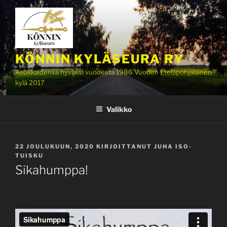
Siirry
sisältöön
KÖNNIN KYLÄSEURA RY
Asukkaidensa hyväksi vuodesta 1986 Vuoden Eteläpohjalainen
kylä 2017
Valikko
JULKAISTU
22 JOULUKUUN, 2020
KIRJOITTANUT
JUHA ISO-
TUISKU
Sikahumppa!