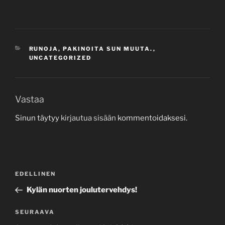
KATEGORIAT
RUNOJA, PAKINOITA SUN MUUTA.
,
UNCATEGORIZED
Vastaa
Sinun täytyy
kirjautua sisään
kommentoidaksesi.
Artikkelien
Edellinen
EDELLINEN
selaus
artikkeli
Kylän nuorten joulutervehdys!
Seuraava
SEURAAVA
artikkeli