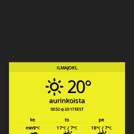
ILMAJOKI,
20°
aurinkoista
03:52
23:17 EEST
ke
to
pe
min9
17
/ 7
18
/ 7
°C
°C
°C
°C
°C