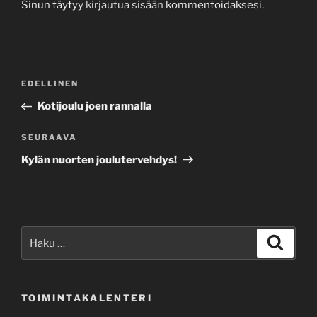
Sinun täytyy
kirjautua sisään
kommentoidaksesi.
Artikkelien
Edellinen
EDELLINEN
selaus
artikkeli
Kotijoulu joen rannalla
Seuraava
SEURAAVA
artikkeli
Kylän nuorten joulutervehdys!
Etsi:
Haku
TOIMINTAKALENTERI