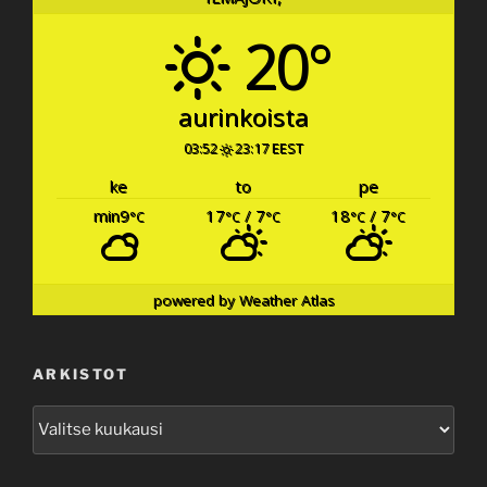
20°
aurinkoista
03:52
23:17 EEST
ke
to
pe
min9
17
/ 7
18
/ 7
°C
°C
°C
°C
°C
powered by
Weather Atlas
ARKISTOT
Arkistot