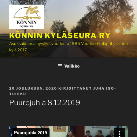
Siirry
sisältöön
KÖNNIN KYLÄSEURA RY
Asukkaidensa hyväksi vuodesta 1986 Vuoden Eteläpohjalainen
kylä 2017
Valikko
JULKAISTU
20 JOULUKUUN, 2020
KIRJOITTANUT
JUHA ISO-
TUISKU
Puurojuhla 8.12.2019