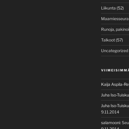
Liikunta
(52)
Maamiesseura
Runoja, pakino
Talkoot
(57)
Uncategorized
VIIMEISIMM
Kaija Aspila-R
Juha Iso-Tuisku
Juha Iso-Tuisku
9.11.2014
salamooni
:
Seu
9.11.2014