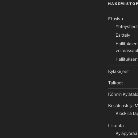
HAKEMISTO
Etusivu
Yhteystied
Esittely
Hallituksen
voimassaole
Hallituksen
Kyläkirjeet
Talkoot
Könnin Kylätal
Kesäkioski ja M
Kioskilla t
Liikunta
Kyläpyörää