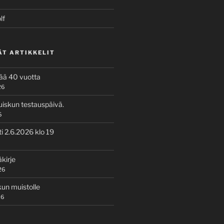
lf
ÄT ARTIKKELIT
tää 40 vuotta
26
uiskun testauspäivä.
6
i 2.6.2026 klo 19
kirje
26
kun muistolle
26