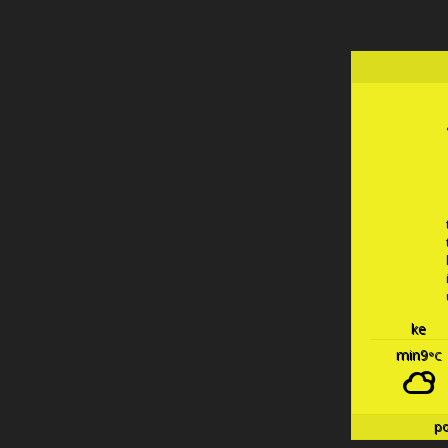
ke
min9
°C
p