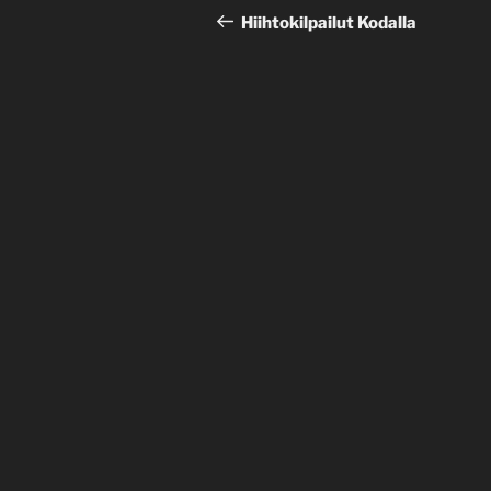
selaus
artikkeli
Hiihtokilpailut Kodalla