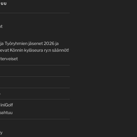
PUU
ot
 ja Työryhmien jäsenet 2026 ja
vat Könnin kyläseura ry:n säännöt!
 terveiset
o
iniGolf
apahtuu
ly