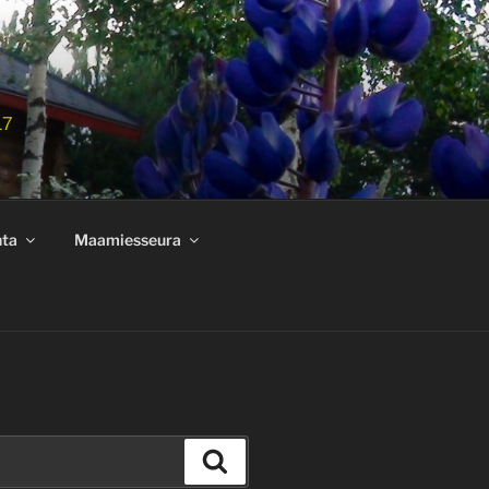
17
nta
Maamiesseura
Haku