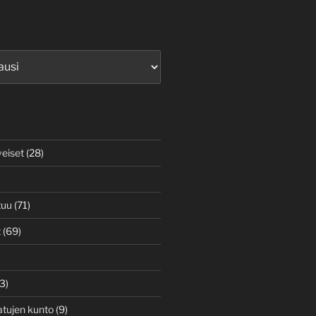
veiset
(28)
tuu
(71)
t
(69)
3)
atujen kunto
(9)