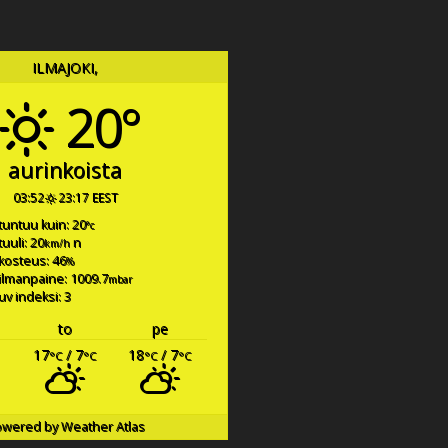
ILMAJOKI,
20°
aurinkoista
03:52
23:17 EEST
tuntuu kuin: 20
°c
tuuli: 20
n
km/h
kosteus: 46
%
ilmanpaine: 1009.7
mbar
uv indeksi: 3
to
pe
17
/ 7
18
/ 7
°C
°C
°C
°C
owered by
Weather Atlas