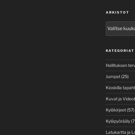
ARKISTOT
Arkistot
KATEGORIAT
Hallituksen ter
Jumpat
(25)
Kioskilla tapah
Kuvat ja Video
Kyläkirjeet
(57)
Kyläpyörääly
(7
Latukartta ja L