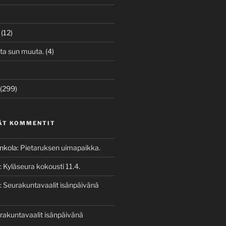
(12)
ita sun muuta.
(4)
(299)
ÄT KOMMENTIT
enkola
:
Pietaruksen uimapaikka.
:
Kyläseura kokousti 11.4.
:
Seurakuntavaalit isänpäivänä
rakuntavaalit isänpäivänä