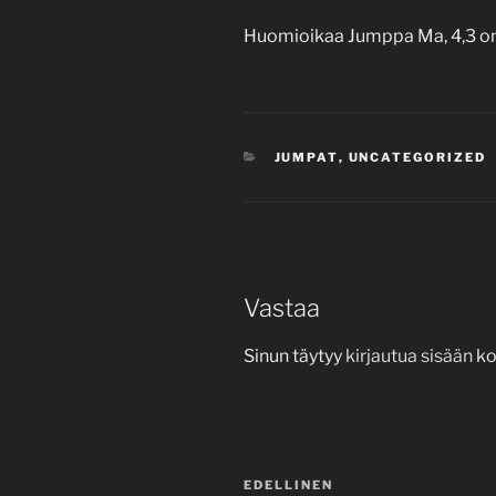
Huomioikaa Jumppa Ma, 4,3 on si
KATEGORIAT
JUMPAT
,
UNCATEGORIZED
Vastaa
Sinun täytyy
kirjautua sisään
ko
Artikkelien
Edellinen
EDELLINEN