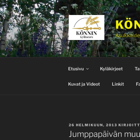
Siirry
sisältöön
KÖN
Asukkaide
Etusivu
Kyläkirjeet
Ta
Kuvat ja Videot
Linkit
F
JULKAISTU
26 HELMIKUUN, 2013
KIRJOIT
Jumppapäivän muu