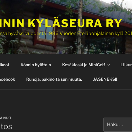
NIN KYLÄSEURA RY
nsa hyväksi vuodesta 1986 Vuoden Eteläpohjalainen kylä 20
lkoot
Könnin Kylätalo
Kesäkioski ja MiniGolf
Liiku
acebook
Runoja, pakinoita sun muuta.
JÄSENEKSI!
TANUT
Etsi:
tos