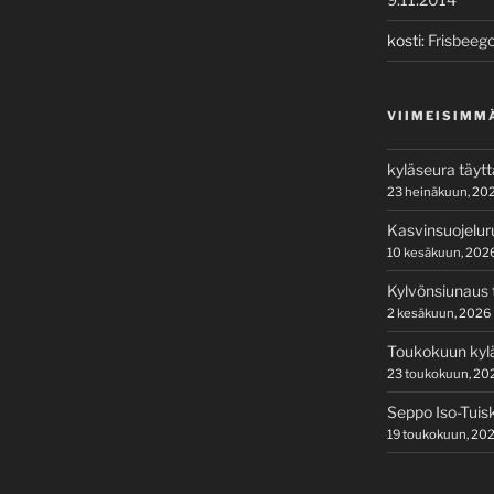
kosti
:
Frisbeego
VIIMEISIMM
kyläseura täyt
23 heinäkuun, 20
Kasvinsuojelur
10 kesäkuun, 202
Kylvönsiunaus t
2 kesäkuun, 2026
Toukokuun kylä
23 toukokuun, 20
Seppo Iso-Tuis
19 toukokuun, 20