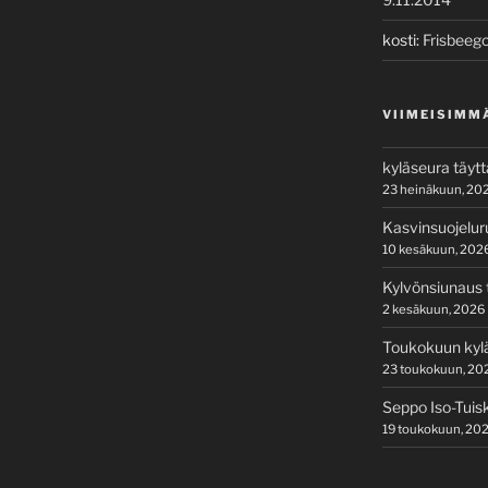
kosti
:
Frisbeego
VIIMEISIMM
kyläseura täyt
23 heinäkuun, 20
Kasvinsuojelur
10 kesäkuun, 202
Kylvönsiunaus t
2 kesäkuun, 2026
Toukokuun kylä
23 toukokuun, 20
Seppo Iso-Tuis
19 toukokuun, 20