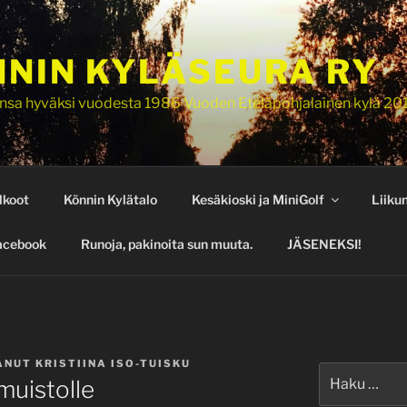
NIN KYLÄSEURA RY
nsa hyväksi vuodesta 1986 Vuoden Eteläpohjalainen kylä 20
lkoot
Könnin Kylätalo
Kesäkioski ja MiniGolf
Liiku
acebook
Runoja, pakinoita sun muuta.
JÄSENEKSI!
ANUT
KRISTIINA ISO-TUISKU
Etsi:
muistolle