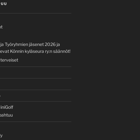
PUU
ot
 ja Työryhmien jäsenet 2026 ja
vat Könnin kyläseura ry:n säännöt!
 terveiset
o
iniGolf
apahtuu
ly