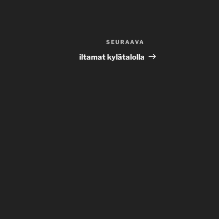
SEURAAVA
Seuraava
artikkeli
iltamat kylätalolla