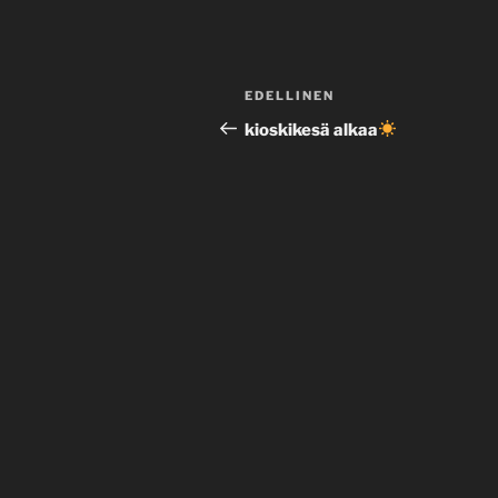
Artikkelien
Edellinen
EDELLINEN
selaus
artikkeli
kioskikesä alkaa