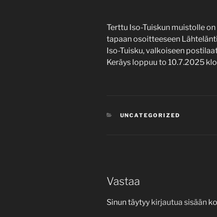
Terttu Iso-Tuiskun muistolle on
tapaan osoitteeseen Lähtelänti
Iso-Tuisku, valkoiseen postilaa
Keräys loppuu to 10.7.2025 klo
KATEGORIAT
UNCATEGORIZED
Vastaa
Sinun täytyy
kirjautua sisään
ko