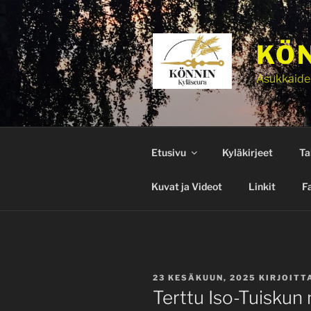
Siirry
sisältöön
KÖN
Asukkaide
Etusivu
Kyläkirjeet
Ta
Kuvat ja Videot
Linkit
F
JULKAISTU
23 KESÄKUUN, 2025
KIRJOITT
Terttu Iso-Tuiskun 