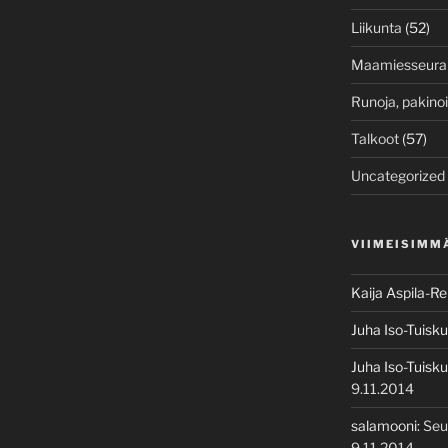
Liikunta
(52)
Maamiesseura
Runoja, pakino
Talkoot
(57)
Uncategorized
VIIMEISIMM
Kaija Aspila-R
Juha Iso-Tuisku
Juha Iso-Tuisku
9.11.2014
salamooni
:
Seu
9.11.2014