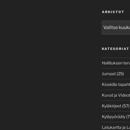
ARKISTOT
Arkistot
KATEGORIAT
Hallituksen ter
Jumpat
(25)
Kioskilla tapah
Kuvat ja Video
Kyläkirjeet
(57)
Kyläpyörääly
(7
Latukartta ja L