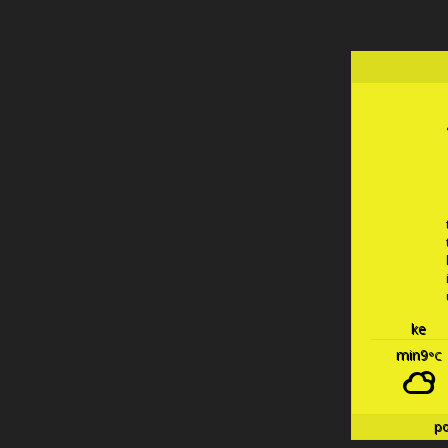
ke
min9
°C
p