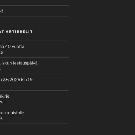
lf
ÄT ARTIKKELIT
tää 40 vuotta
26
uiskun testauspäivä.
6
i 2.6.2026 klo 19
kirje
26
kun muistolle
26