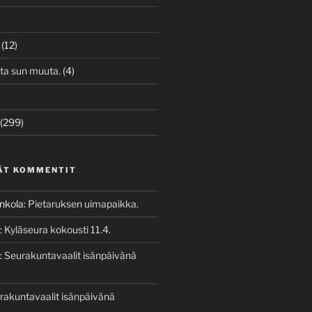
(12)
ita sun muuta.
(4)
(299)
ÄT KOMMENTIT
enkola
:
Pietaruksen uimapaikka.
:
Kyläseura kokousti 11.4.
:
Seurakuntavaalit isänpäivänä
rakuntavaalit isänpäivänä