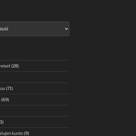
veiset
(28)
tuu
(71)
t
(69)
3)
atujen kunto
(9)