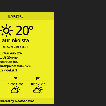
ILMAJOKI,
20°
aurinkoista
03:52
23:17 EEST
tuntuu kuin: 20
°c
tuuli: 20
n
km/h
kosteus: 46
%
ilmanpaine: 1009.7
mbar
uv indeksi: 3
to
pe
17
/ 7
18
/ 7
°C
°C
°C
°C
owered by
Weather Atlas