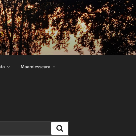
17
nta
Maamiesseura
Haku