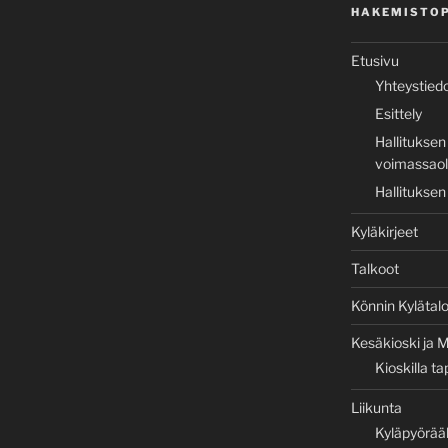
HAKEMISTO
Etusivu
Yhteystied
Esittely
Hallituksen
voimassaole
Hallituksen
Kyläkirjeet
Talkoot
Könnin Kylätal
Kesäkioski ja M
Kioskilla t
Liikunta
Kyläpyörää