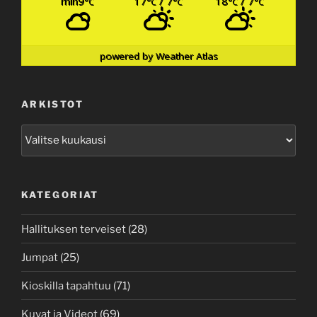
min9
17
/ 7
18
/ 7
°C
°C
°C
°C
°C
powered by
Weather Atlas
ARKISTOT
Arkistot
KATEGORIAT
Hallituksen terveiset
(28)
Jumpat
(25)
Kioskilla tapahtuu
(71)
Kuvat ja Videot
(69)