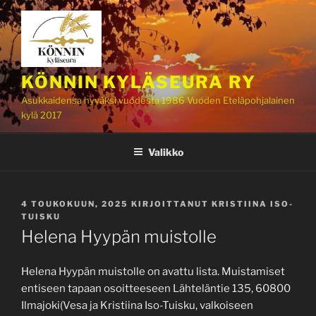
Siirry
sisältöön
KÖNNIN KYLÄSEURA RY
Asukkaidensa hyväksi vuodesta 1986 Vuoden Eteläpohjalainen
kylä 2017
Valikko
JULKAISTU
4 TOUKOKUUN, 2025
KIRJOITTANUT
KRISTIINA ISO-
TUISKU
Helena Hyypän muistolle
Helena Hyypän muistolle on avattu lista. Muistamiset
entiseen tapaan osoitteeseen Lähteläntie 135, 60800
Ilmajoki(Vesa ja Kristiina Iso-Tuisku, valkoiseen