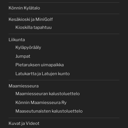
Könnin Kylätalo
Kesäkioski ja MiniGolf
Kioskilla tapahtuu
Liikunta
Kyläpyörääly
Jumpat
Pietaruksen uimapaikka
Latukartta ja Latujen kunto
Maamiesseura
Maamiesseuran kalustoluettelo
Könnin Maamiesseura Ry
Maaseutunaisten kalustoluettelo
Kuvat ja Videot