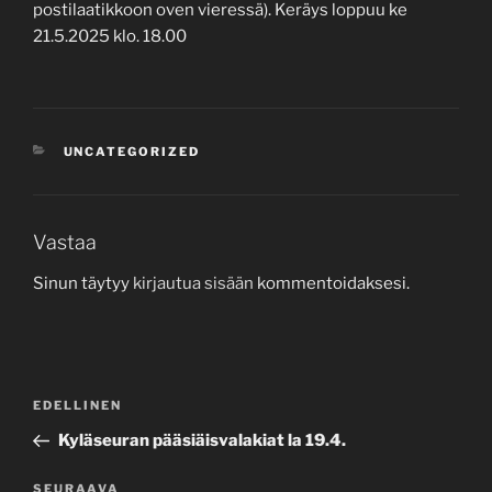
postilaatikkoon oven vieressä). Keräys loppuu ke
21.5.2025 klo. 18.00
KATEGORIAT
UNCATEGORIZED
Vastaa
Sinun täytyy
kirjautua sisään
kommentoidaksesi.
Artikkelien
Edellinen
EDELLINEN
selaus
artikkeli
Kyläseuran pääsiäisvalakiat la 19.4.
Seuraava
SEURAAVA