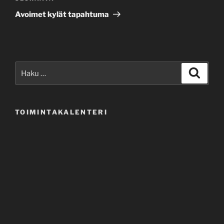
artikkeli
Avoimet kylät tapahtuma
Etsi:
Haku
TOIMINTAKALENTERI