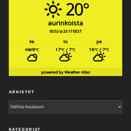
20°
aurinkoista
03:52
23:17 EEST
ke
to
pe
min9
17
/ 7
18
/ 7
°C
°C
°C
°C
°C
powered by
Weather Atlas
ARKISTOT
Arkistot
KATEGORIAT