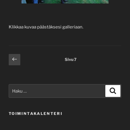
Klikkaa kuvaa päästäksesi galleriaan.
Artikkelien
Edellinen
Sivu
7
sivu
sivutus
Etsi:
Haku
TOIMINTAKALENTERI