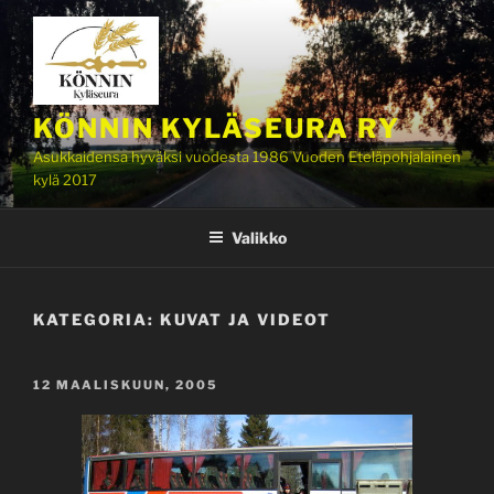
Siirry
sisältöön
KÖNNIN KYLÄSEURA RY
Asukkaidensa hyväksi vuodesta 1986 Vuoden Eteläpohjalainen
kylä 2017
Valikko
KATEGORIA:
KUVAT JA VIDEOT
JULKAISTU
12 MAALISKUUN, 2005