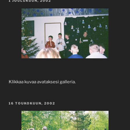
JULKAISTU
1 JOULUKUUN, 2002
Klikkaa kuvaa avataksesi galleria.
JULKAISTU
16 TOUKOKUUN, 2002