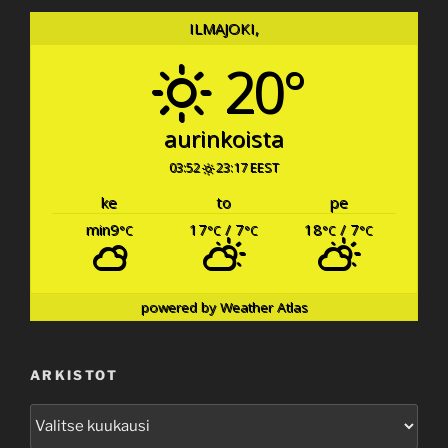
ILMAJOKI,
20°
aurinkoista
03:52
23:17 EEST
ke
to
pe
min9
17
/ 7
18
/ 7
°C
°C
°C
°C
°C
powered by
Weather Atlas
ARKISTOT
Arkistot