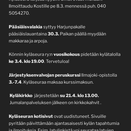
Ilmoittaudu Kostille pe 8.3. mennessä puh. 040
5054270.
Pääsiäisvalakia
syttyy Harjunpakalle
pääsiäislauantaina
30.3.
Paikan päällä myydään
makkaraa ja arpoja.
Könnin kyläseura ry:n
vuosikokous
pidetään kylätalolla
ke 3.4. klo 19.00
. Tervetuloa!
Järjestyksenvalvojan peruskurssi
Ilmajoki-opistolla
3.-7.4
. Kyläseuraa maksaa kurssimaksun.
Kyläkirkko
järjestetään
su 21.4. klo 13.00.
Jumalanpalveluksen jälkeen on kirkkokahvit .
Kyläseuran kotisivut
ovat uudistuneet. Sivuille
pyritään päivittämään ajantasaisesti kylän tapahtumia
ja ilmoituksia. Esim. latulinkistä voi seurataa latujen