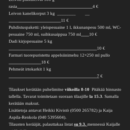
rasia
4 €
Leivon kanelikorput 3 kg
________ __
11 €
Puhdistuspaketti: yleispesuaine 1 l, ikkunanpesu 500 ml, WC-
pesuaine 750 ml, suihkusaippua 750 ml
10 €
Dadi kirjopesuaine 5 kg
10 €
Farmari tuorepuristettu appelsiinimehu 12×250 ml pullo
18 €
Pehmeät irtokarkit 1 kg
7
€
Tilaukset kerätään puhelimitse
viikoilla 8-10
Pitäkää hinnasto
tallella. Tavarat toimitetaan suoraan tilaajille
la 15.3
. Samalla
kerätään maksut.
Lisätietoja antavat Heikki Kivistö (0500 265782) ja Kaija
Aspila-Renkola (040 5395604).
Tilausten kerääjät, palauttakaa listat
su 9.3.
mennessä Kaijalle