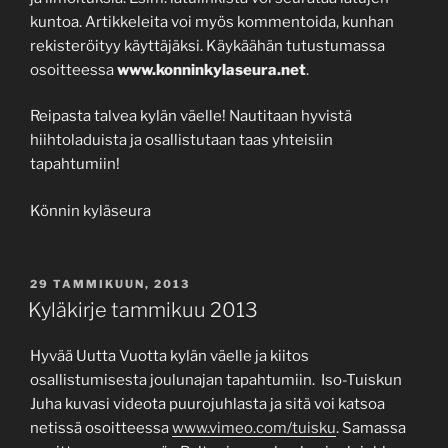
kuntoa. Artikkeleita voi myös kommentoida, kunhan
rekisteröityy käyttäjäksi. Käykäähän tutustumassa
osoitteessa
www.konninkylaseura.net
.
Reipasta talvea kylän väelle! Nautitaan hyvistä
hiihtoladuista ja osallistutaan taas yhteisiin
tapahtumiin!
Könnin kyläseura
JULKAISTU
29 TAMMIKUUN, 2013
Kyläkirje tammikuu 2013
Hyvää Uutta Vuotta kylän väelle ja kiitos
osallistumisesta joulunajan tapahtumiin. Iso-Tuiskun
Juha kuvasi videota puurojuhlasta ja sitä voi katsoa
netissä osoitteessa
www.vimeo.com/tuisku
. Samassa