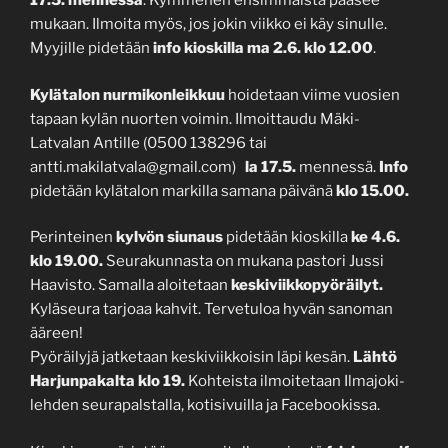
17.5. mennessä
. Kymmenen ensimmäistä pääsee
mukaan. Ilmoita myös, jos jokin viikko ei käy sinulle.
Myyjille pidetään
info kioskilla ma 2.6. klo 12.00
.
Kylätalon nurmikonleikkuu
hoidetaan viime vuosien
tapaan kylän nuorten voimin. Ilmoittaudu Mäki-
Latvalan Antille (0500 138296 tai
antti.makilatvala@gmail.com)
la 17.5.
mennessä.
Info
pidetään kylätalon markilla samana päivänä
klo 15.00.
Perinteinen
kylvön siunaus
pidetään kioskilla
ke 4.6.
klo 19.00.
Seurakunnasta on mukana pastori Jussi
Haavisto. Samalla aloitetaan
keskiviikkopyöräilyt.
Kyläseura tarjoaa kahvit. Tervetuloa hyvän sanoman
ääreen!
Pyöräilyjä jatketaan keskiviikkoisin läpi kesän.
Lähtö
Harjunpakalta klo 19.
Kohteista ilmoitetaan Ilmajoki-
lehden seurapalstalla, kotisivuilla ja Facebookissa.