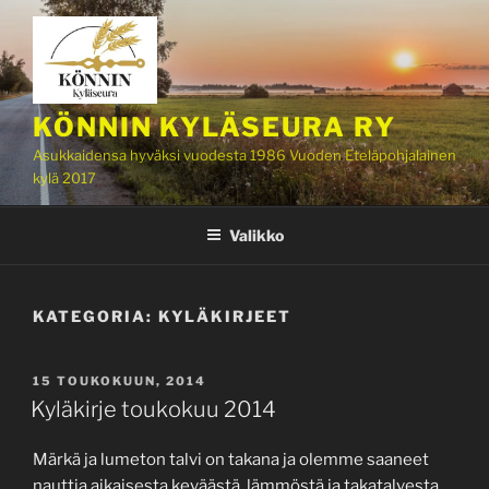
Siirry
sisältöön
KÖNNIN KYLÄSEURA RY
Asukkaidensa hyväksi vuodesta 1986 Vuoden Eteläpohjalainen
kylä 2017
Valikko
KATEGORIA:
KYLÄKIRJEET
JULKAISTU
15 TOUKOKUUN, 2014
Kyläkirje toukokuu 2014
Märkä ja lumeton talvi on takana ja olemme saaneet
nauttia aikaisesta keväästä, lämmöstä ja takatalvesta.