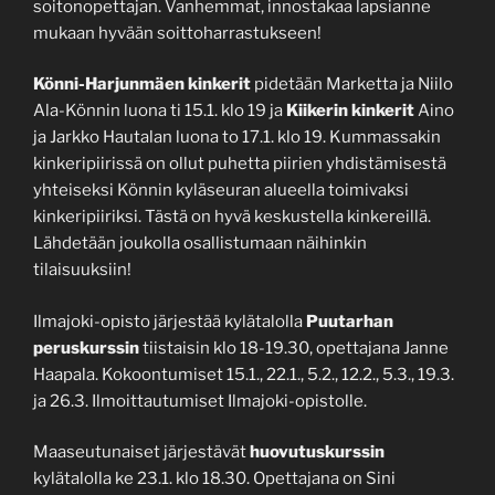
soitonopettajan. Vanhemmat, innostakaa lapsianne
mukaan hyvään soittoharrastukseen!
Könni-Harjunmäen kinkerit
pidetään Marketta ja Niilo
Ala-Könnin luona ti 15.1. klo 19 ja
Kiikerin kinkerit
Aino
ja Jarkko Hautalan luona to 17.1. klo 19. Kummassakin
kinkeripiirissä on ollut puhetta piirien yhdistämisestä
yhteiseksi Könnin kyläseuran alueella toimivaksi
kinkeripiiriksi. Tästä on hyvä keskustella kinkereillä.
Lähdetään joukolla osallistumaan näihinkin
tilaisuuksiin!
Ilmajoki-opisto järjestää kylätalolla
Puutarhan
peruskurssin
tiistaisin klo 18-19.30, opettajana Janne
Haapala. Kokoontumiset 15.1., 22.1., 5.2., 12.2., 5.3., 19.3.
ja 26.3. Ilmoittautumiset Ilmajoki-opistolle.
Maaseutunaiset järjestävät
huovutuskurssin
kylätalolla ke 23.1. klo 18.30. Opettajana on Sini