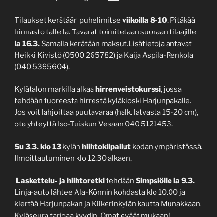
Tilaukset kerätään puhelimitse
viikoilla 8-10
. Pitäkää
hinnasto tallella. Tavarat toimitetaan suoraan tilaajille
la 16.3.
Samalla kerätään maksut.Lisätietoja antavat
Heikki Kivistö (0500 265782) ja Kaija Aspila-Renkola
(040 5395604).
Kylätalon markilla alkaa
hirrenveistokurssi
, jossa
tehdään tuoreesta hirrestä kyläkioski Harjunpakalle.
Jos voit lahjoittaa puutavaraa (halk. latvasta 15-20 cm),
ota yhteyttä Iso-Tuiskun Vesaan 040 5121453.
Su 3.3. klo 13
kylän
hiihtokilpailut
kodan ympäristössä.
Ilmoittautuminen klo 12.30 alkaen.
Laskettelu- ja hiihtoretki
tehdään
Simpsiölle la 9.3.
Linja-auto lähtee Ala-Könnin kohdasta klo 10.00 ja
kiertää Harjunpakan ja Kiikerinkylän kautta Munakkaan.
Kyläseura tarjoaa kyydin. Omat eväät mukaan!