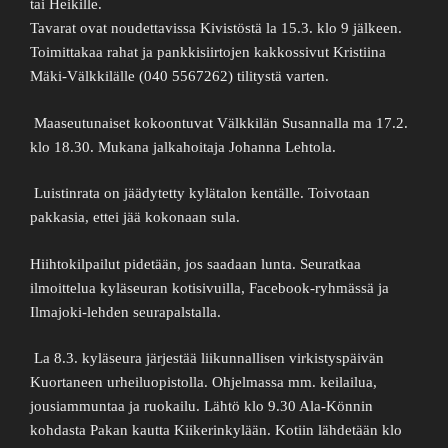
tai Heikille.
Tavarat ovat noudettavissa Kivistöstä la 15.3.
klo 9 jälkeen.
Toimittakaa rahat ja pankkisiirtojen kakkossivut Kristiina
Mäki-Välkkilälle (040 5567262) tilitystä varten.
Maaseutunaiset kokoontuvat Välkkilän Susannalla ma 17.2.
klo 18.30. Mukana jalkahoitaja Johanna Lehtola.
Luistinrata on jäädytetty kylätalon kentälle. Toivotaan
pakkasia, ettei jää kokonaan sula.
Hiihtokilpailut pidetään, jos saadaan lunta. Seuratkaa
ilmoittelua kyläseuran kotisivuilla, Facebook-ryhmässä ja
Ilmajoki-lehden seurapalstalla.
La 8.3. kyläseura järjestää liikunnallisen virkistyspäivän
Kuortaneen urheiluopistolla. Ohjelmassa mm. keilailua,
jousiammuntaa ja ruokailu. Lähtö klo 9.30 Ala-Könnin
kohdasta Pakan kautta Kiikerinkylään. Kotiin lähdetään klo