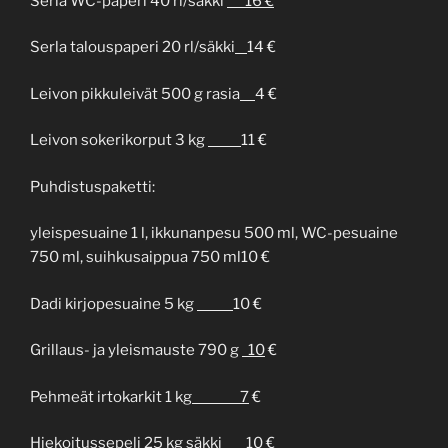
Serla WC-paperi 40 rl/säkki
16 €
Serla talouspaperi 20 rl/säkki
14 €
Leivon pikkuleivät 500 g rasia
4 €
Leivon sokerikorput 3 kg
11 €
Puhdistuspaketti:
yleispesuaine 1 l, ikkunanpesu 500 ml, WC-pesuaine
750 ml, suihkusaippua 750 ml10 €
Dadi kirjopesuaine 5 kg
10 €
Grillaus- ja yleismauste 790 g
10
€
Pehmeät irtokarkit 1 kg
7
€
Hiekoitussepeli 25 kg säkki
10 €