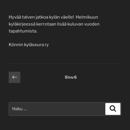
Hyvää talven jatkoa kylän väelle! Helmikuun
kyläkirjeessä kerrotaan lisää kuluvan vuoden
tapahtumista.
Könnin kyläseura ry
Artikkelien
Edellinen
Sivu
6
sivu
sivutus
Etsi:
Haku