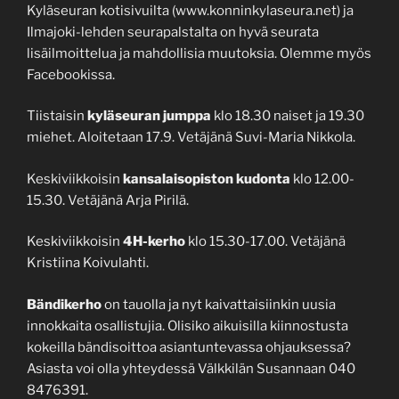
Kyläseuran kotisivuilta (www.konninkylaseura.net) ja
Ilmajoki-lehden seurapalstalta on hyvä seurata
lisäilmoittelua ja mahdollisia muutoksia. Olemme myös
Facebookissa.
Tiistaisin
kyläseuran
jumppa
klo 18.30 naiset ja 19.30
miehet. Aloitetaan 17.9. Vetäjänä Suvi-Maria Nikkola.
Keskiviikkoisin
kansalaisopiston
kudonta
klo 12.00-
15.30. Vetäjänä Arja Pirilä.
Keskiviikkoisin
4H-kerho
klo 15.30-17.00. Vetäjänä
Kristiina Koivulahti.
Bändikerho
on tauolla ja nyt kaivattaisiinkin uusia
innokkaita osallistujia. Olisiko aikuisilla kiinnostusta
kokeilla bändisoittoa asiantuntevassa ohjauksessa?
Asiasta voi olla yhteydessä Välkkilän Susannaan 040
8476391.