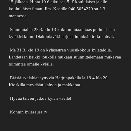
15 jälkeen. Hinta 10 € aikuiset, 5
€ koululaiset ja alle
kouluikäiset ilman. Ilm. Kostille 040 5054270 su 2.3.
mennessä.
Sunnuntaina 23.3. klo 13 kokoonnutaan taas perinteiseen
kyläkirkkoon. Diakoniaväki tarjoaa lopuksi kirkkokahvit.
Ma 31.3. klo 19 on kyläseuran vuosikokous kylätalolla.
Lähdetään kaikki joukolla mukaan suunnittelemaan mukavaa
toimintaa omalle kylälle.
Pääsiäisvalakiat syttyvät Harjunpakalla la 19.4.klo 20.
Kioskilla myydään kahvia ja makkaraa.
Hyvää talven jatkoa kylän väelle!
Könnin kyläseura ry