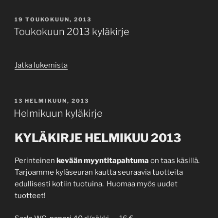
JULKAISTU
19 TOUKOKUUN, 2013
Toukokuun 2013 kyläkirje
”Toukokuun
Jatka lukemista
2013
kyläkirje”
JULKAISTU
13 HELMIKUUN, 2013
Helmikuun kyläkirje
KYLÄKIRJE HELMIKUU 2013
Perinteinen
kevään myyntitapahtuma
on taas käsillä.
Tarjoamme kyläseuran kautta seuraavia tuotteita
edullisesti kotiin tuotuina. Huomaa myös uudet
tuotteet!