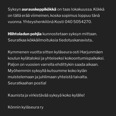
Syksyn
aurauskeppikökkä
on taas lokakuussa. Kökkä
on tällä erää viimeinen, koska sopimus loppuu tänä
vuonna. Yhteyshenkilönä Kosti 040 5054270.
Hiihtoladun pohjia
kunnostetaan syksyn mittaan.
Seuratkaa kökkäilmoituksia tiedotuskanavista..
Kymmenen vuotta sitten kyläseura osti Harjunmäen
koulun kylätaloksi ja yhteiseksi kokoontumispaikaksi.
Paljon on vuosien varrella ehdittykin saada aikaan.
Myöhemmin syksyllä kutsumme koko kylän
muistelemaan ja juhlimaan yhteistä taivalta.
Seuratkaahan postia!
Kaunista ja virkistävää syksyä koko kylälle!
Könnin kyläseura ry