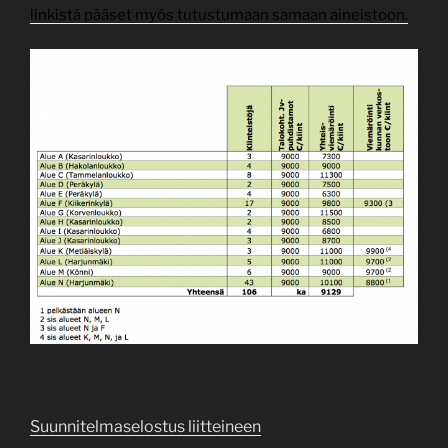
linkistä pääset myös tutustumaan samaan aineistoon.
Suunnitelmaselostus liitteineen