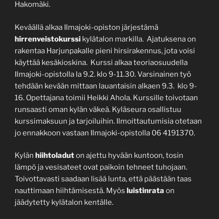
Hakomäki.
Keväällä alkaa Ilmajoki-opiston järjestämä
hirrenveistokurssi
kylätalon markilla. Ajatuksena on
rakentaa Harjunpakalle pieni hirsirakennus, jota voisi
käyttää kesäkioskina. Kurssi alkaa teoriaosuudella
Ilmajoki-opistolla la 9.2. klo 9-11.30. Varsinainen työ
tehdään kevään mittaan lauantaisin alkaen 9.3. klo 9-
16. Opettajana toimii Heikki Ahola. Kurssille toivotaan
runsaasti oman kylän väkeä. Kyläseura osallistuu
kurssimaksuun ja tarjoiluihin. Ilmoittautumisia otetaan
jo ennakkoon vastaan Ilmajoki-opistolla 06 4191370.
Kylän
hiihtoladut
on ajettu hyvään kuntoon, tosin
lämpö ja vesisateet ovat paikoin tehneet tuhojaan.
Toivottavasti saadaan lisää lunta, että päästään taas
nauttimaan hiihtämisestä. Myös
luistinrata
on
jäädytetty kylätalon kentälle.