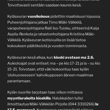
Toivottavasti sentään saadaan kaunis kesä.
Kyläseuran
vuosikokous
pidettiin maaliskuun lopussa.
Puheenjohtajana jatkaa Timo Mäki-Välkkilä,
varapuheenjohtajana Raili Iso-Tuisku, sihteerinä Kaija
Aspila-Renkola ja rahastonhoitajana Kristiina Mäki-
Välkkilä. Kyläseuran kotisivuilla on lisää tietoa
kokouksen päätöksistä ja vuoden toiminnasta.
Kyläseuran kesä alkaa, kun
kioski avataan ma 2.6.
Aukioloajat ovat entiset: ma – pe klo 17-21 ja la – su klo
15-21. Toivotaan, että väki kokoontuu taas kylän
’olohuoneeseen’ kahvikupposen ääreen maailmaa
parantamaan.
Kylän nuorille tarjotaan taas viikon mittaisia
myyntiurakoita kioskilla
. Halukkaiden tulisi
ilmoittautua Mäki-Välkkilän Pirjolle (044 3310266)
la