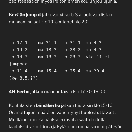
osoitteessa on myös Peltoniemen koulun joulujuhla.
Kevään jumpat
jatkuvat viikolla 3 allaolevan listan
mukaan (naiset klo 19 ja miehet klo 20)
to 17.1. ma 21.1. to 31.1. ma 4.2.
to 14.2. ma 18.2. to 28.2. ma 4.3.
to 14.3. ma 18.3. to 28.3. vko 14 ei
jumppaa
to 11.4. ma 15.4. to 25.4. ma 29.4.
(ke 8.5.??)
4H-kerho
jatkuu maanantaisin klo 17.30-19.00.
Koululaisten
bändikerho
jatkuu tiistaisin klo 15-16.
Osanottajien määrä on vähentynyt huolestuttavasti.
Meillä on nuorisohankkeen avulla saatu todella
laadukkaita soittimia ja kyläseura on palkannut pätevän