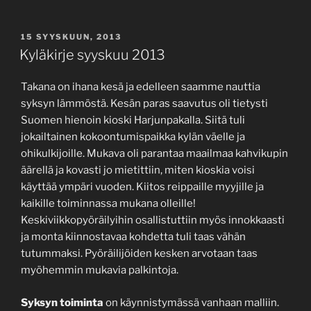
JULKAISTU
15 SYYSKUUN, 2013
Kyläkirje syyskuu 2013
Takana on ihana kesä ja edelleen saamme nauttia
syksyn lämmöstä. Kesän paras saavutus oli tietysti
Suomen hienoin kioski Harjunpakalla. Siitä tuli
jokailtainen kokoontumispaikka kylän väelle ja
ohikulkijoille. Mukava oli parantaa maailmaa kahvikupin
äärellä ja kovasti jo mietittiin, miten kioskia voisi
käyttää ympäri vuoden. Kiitos reippaille myyjille ja
kaikille toiminnassa mukana olleille!
Keskiviikkopyöräilyihin osallistuttiin myös innokkaasti
ja monta kiinnostavaa kohdetta tuli taas vähän
tutummaksi. Pyöräilijöiden kesken arvotaan taas
myöhemmin mukavia palkintoja.
Syksyn
toiminta
on käynnistymässä vanhaan malliin.