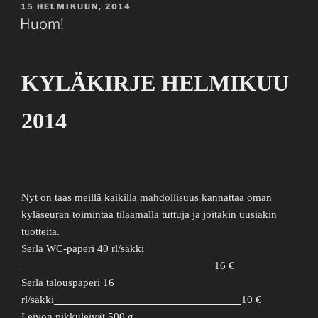
JULKAISTU
15 HELMIKUUN, 2014
Huom!
KYLÄKIRJE HELMIKUU
2014
Nyt on taas meillä kaikilla mahdollisuus kannattaa oman
kyläseuran toimintaa tilaamalla tuttuja ja joitakin uusiakin
tuotteita.
Serla WC-paperi 40 rl/säkki
16 €
Serla talouspaperi 16
rl/säkki
10 €
Leivon pikkuleivät 500 g