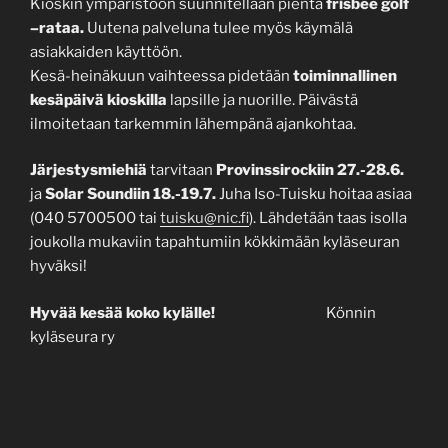
Kioskin ympäristöön suunnitellaan pientä
frisbee golf
–rataa.
Uutena palveluna tulee myös käymälä
asiakkaiden käyttöön.
Kesä-heinäkuun vaihteessa pidetään
toiminnallinen
kesäpäivä kioskilla
lapsille ja nuorille. Päivästä
ilmoitetaan tarkemmin lähempänä ajankohtaa.
Järjestysmiehiä
tarvitaan
Provinssirockiin 27.-28.6.
ja
Solar Soundiin 18.-19.7.
Juha Iso-Tuisku hoitaa asiaa
(040 5700500 tai
tuisku@nic.fi
). Lähdetään taas isolla
joukolla mukaviin tapahtumiin kökkimään kyläseuran
hyväksi!
Hyvää kesää koko kylälle!
Könnin
kyläseura ry