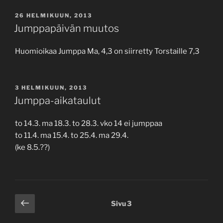
JULKAISTU
26 HELMIKUUN, 2013
Jumppapäivän muutos
Huomioikaa Jumppa Ma, 4,3 on siirretty Torstaille 7,3
JULKAISTU
3 HELMIKUUN, 2013
Jumppa-aikataulut
to 14.3. ma 18.3. to 28.3. vko 14 ei jumppaa
to 11.4. ma 15.4. to 25.4. ma 29.4.
(ke 8.5.??)
Artikkelien
Edellinen
Sivu
3
sivu
sivutus