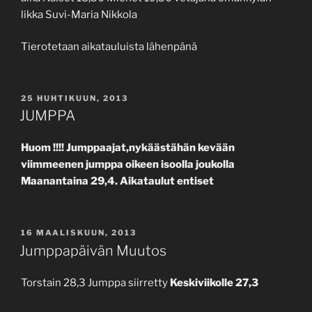
likka Suvi-Maria Nikkola
Tierotetaan aikatauluista lähenpänä
JULKAISTU
25 HUHTIKUUN, 2013
JUMPPA
Huom !!!! Jumppaajat,nykäästähän kevään
viimmeenen jumppa oikeen isoolla joukolla
Maanantaina 29,4. Aikataulut entiset
JULKAISTU
16 MAALISKUUN, 2013
Jumppapäivän Muutos
Torstain 28,3 Jumppa siirretty
Keskiviikolle 27,3