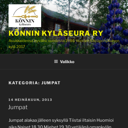
Siirry
sisältöön
KÖNNIN KYLÄSEURA RY
Asukkaidensa hyväksi vuodesta 1986 Vuoden Eteläpohjalainen
kylä 2017
Valikko
KATEGORIA:
JUMPAT
JULKAISTU
14 HEINÄKUUN, 2013
Jumpat
Jumpat alakaa jälleen syksyllä Tiistai iltaisin Huomioi
aika Naiset 18,30 Miehet 19,30 vetäjänä omankylän