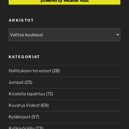
powered by
Weather Atlas
ARKISTOT
Arkistot
KATEGORIAT
Hallituksen terveiset
(28)
Jumpat
(25)
Kioskilla tapahtuu
(71)
Kuvat ja Videot
(69)
Kyläkirjeet
(57)
Kyläpyörääly
(73)