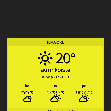
ILMAJOKI,
20°
aurinkoista
03:52
23:17 EEST
ke
to
pe
min9
17
/ 7
18
/ 7
°C
°C
°C
°C
°C