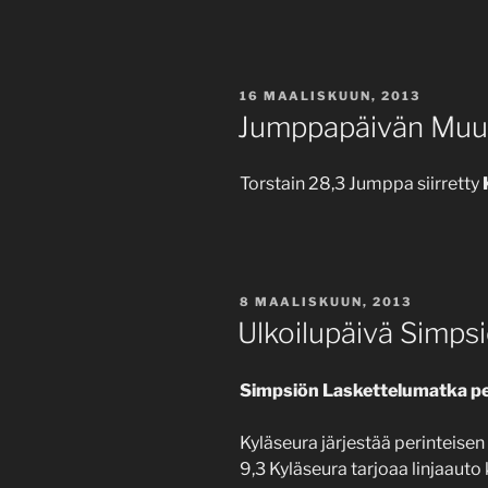
JULKAISTU
16 MAALISKUUN, 2013
Jumppapäivän Muu
Torstain 28,3 Jumppa siirretty
K
JULKAISTU
8 MAALISKUUN, 2013
Ulkoilupäivä Simpsi
Simpsiön Laskettelumatka p
Kyläseura järjestää perinteise
9,3 Kyläseura tarjoaa linjaaut