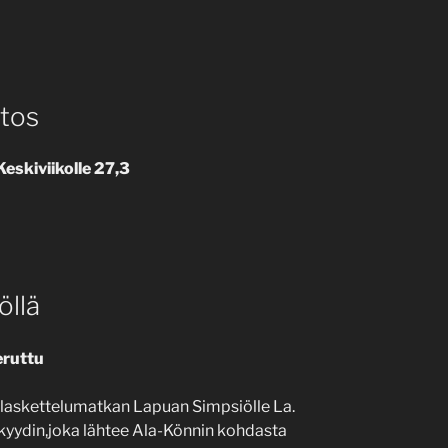
tos
eskiviikolle 27,3
öllä
eruttu
n laskettelumatkan Lapuan Simpsiölle La.
o kyydin,joka lähtee Ala-Könnin kohdasta