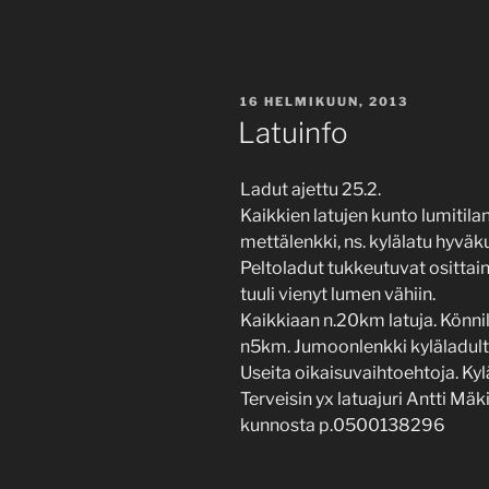
JULKAISTU
16 HELMIKUUN, 2013
Latuinfo
Ladut ajettu 25.2.
Kaikkien latujen kunto lumitil
mettälenkki, ns. kylälatu hyväk
Peltoladut tukkeutuvat osittain 
tuuli vienyt lumen vähiin.
Kaikkiaan n.20km latuja. Könni
n5km. Jumoonlenkki kyläladulta 
Useita oikaisuvaihtoehtoja. Kylä
Terveisin yx latuajuri Antti Mäki
kunnosta p.0500138296