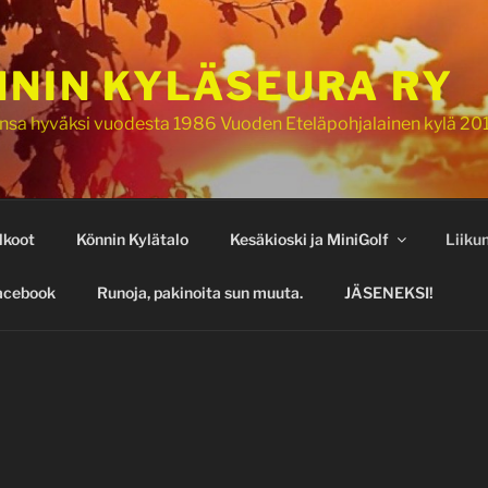
NIN KYLÄSEURA RY
nsa hyväksi vuodesta 1986 Vuoden Eteläpohjalainen kylä 20
lkoot
Könnin Kylätalo
Kesäkioski ja MiniGolf
Liiku
acebook
Runoja, pakinoita sun muuta.
JÄSENEKSI!