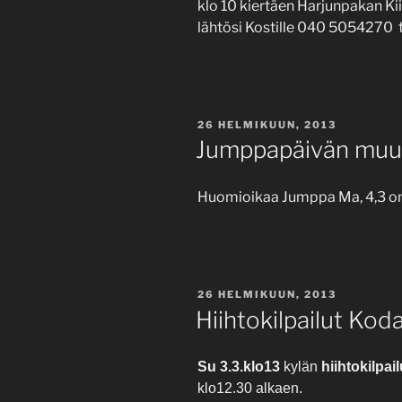
klo 10 kiertäen Harjunpakan Kii
lähtösi Kostille 040 5054270 
JULKAISTU
26 HELMIKUUN, 2013
Jumppapäivän muu
Huomioikaa Jumppa Ma, 4,3 on si
JULKAISTU
26 HELMIKUUN, 2013
Hiihtokilpailut Koda
Su
3.3.
klo
13
kylän
hiihtokilpai
klo
12.30
alkaen.