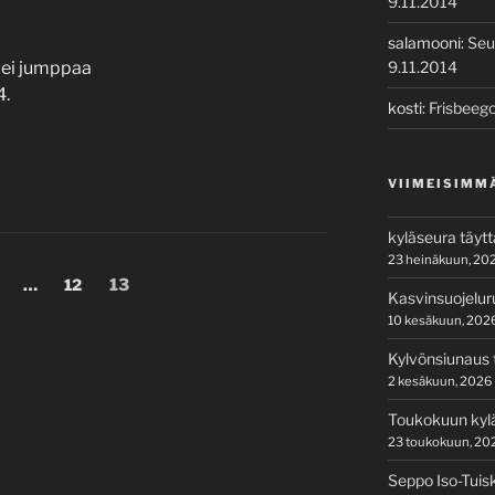
9.11.2014
salamooni
:
Seu
4 ei jumppaa
9.11.2014
4.
kosti
:
Frisbeego
VIIMEISIMM
kyläseura täyt
23 heinäkuun, 20
ivu
Sivu
Sivu
…
12
13
Kasvinsuojelur
10 kesäkuun, 202
Kylvönsiunaus t
2 kesäkuun, 2026
Toukokuun kylä
23 toukokuun, 20
Seppo Iso-Tuis