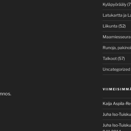
Kyläpyörääly
(7
Latukartta ja L
Liikunta
(52)
Maamiesseura
Runoja, pakino
Talkoot
(57)
Uncategorized
VIIMEISIMM
nnos.
Kaija Aspila-R
Juha Iso-Tuisku
Juha Iso-Tuisku