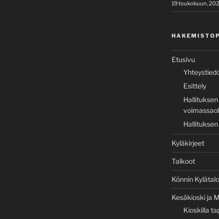
19 toukokuun, 20
HAKEMISTO
Etusivu
Yhteystied
Esittely
Hallituksen
voimassaole
Hallituksen
Kyläkirjeet
Talkoot
Könnin Kylätal
Kesäkioski ja M
Kioskilla t