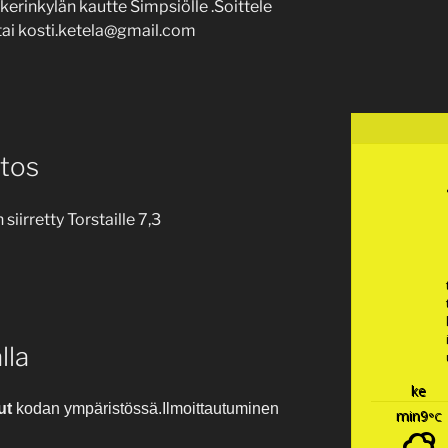
kerinkylän kautte Simpsiölle .Soittele
tai kosti.ketela@gmail.com
tos
irretty Torstaille 7,3
lla
ke
lut
kodan
ympäristössä.
Ilmoittautuminen
min9
°C