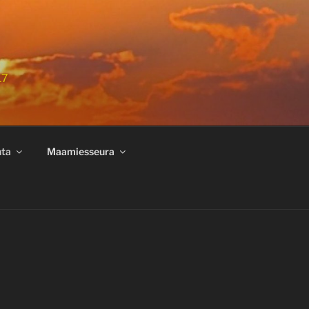
17
nta
Maamiesseura