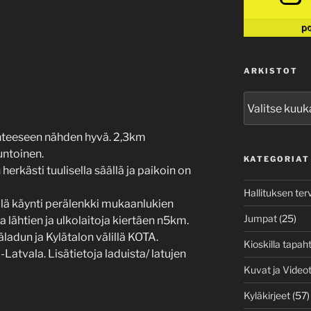
p
ARKISTOT
Arkistot
anteeseen nähden hyvä. 2,3km
untoinen.
KATEGORIAT
herkästi tuulisella säällä ja paikoin on
Hallituksen ter
llä käynti perälenkki mukaanlukien
Jumpat
(25)
lähtien ja ulkolaitoja kiertäen n5km.
ladun ja Kylätalon välillä KOTA.
Kioskilla tapah
-Latvala. Lisätietoja laduista/ latujen
Kuvat ja Video
Kyläkirjeet
(57)