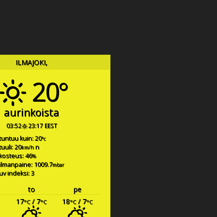
ILMAJOKI,
20°
aurinkoista
03:52
23:17 EEST
tuntuu kuin: 20
°c
tuuli: 20
n
km/h
kosteus: 46
%
ilmanpaine: 1009.7
mbar
uv indeksi: 3
to
pe
17
/ 7
18
/ 7
°C
°C
°C
°C