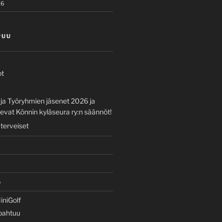
26
PUU
ot
 ja Työryhmien jäsenet 2026 ja
vat Könnin kyläseura ry:n säännöt!
 terveiset
o
iniGolf
apahtuu