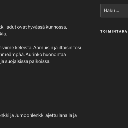
Etsi:
ikki ladut ovat hyvässä kunnossa,
TOIMINTAKA
kia.
iime keleistä. Aamuisin ja iltaisin tosi
n pehmeämpää. Aurinko huonontaa
ja suojaisissa paikoissa.
enkki ja Jumoonlenkki ajettu lanalla ja