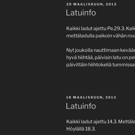
JULKAISTU
29 MAALISKUUN, 2013
Latuinfo
Kaikki ladut ajettu Pe.29.3. Ka
mettäladulla paikoin vähän ros
Nyt joukolla nauttimaan kevään v
hyvä hiihtää, päivisin latu o
päivittäin hiihtokeliä tummissa 
JULKAISTU
18 MAALISKUUN, 2013
Latuinfo
Kaikki ladut ajettu 14.3. Mettäl
Höylällä 18.3.