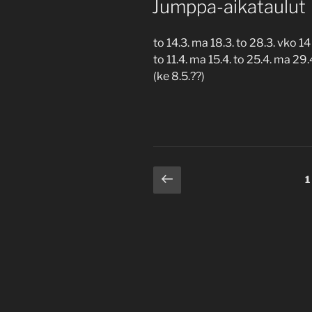
Jumppa-aikataulut
to 14.3. ma 18.3. to 28.3. vko 1
to 11.4. ma 15.4. to 25.4. ma 29.
(ke 8.5.??)
Artikkelien
Edellinen
S
1
sivu
sivutus