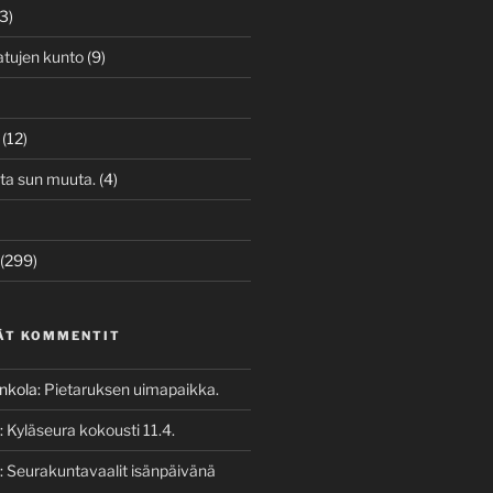
3)
atujen kunto
(9)
(12)
ita sun muuta.
(4)
(299)
ÄT KOMMENTIT
enkola
:
Pietaruksen uimapaikka.
:
Kyläseura kokousti 11.4.
:
Seurakuntavaalit isänpäivänä