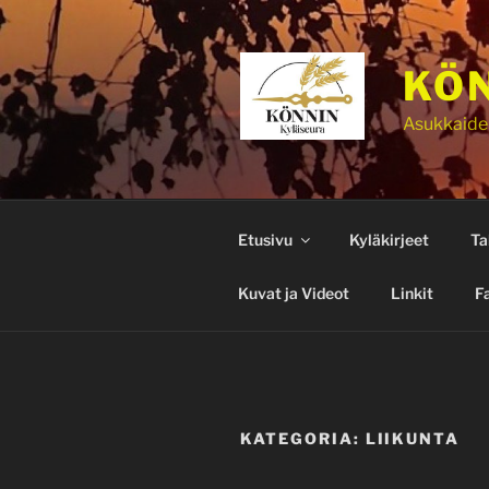
Siirry
sisältöön
KÖN
Asukkaide
Etusivu
Kyläkirjeet
Ta
Kuvat ja Videot
Linkit
F
KATEGORIA:
LIIKUNTA