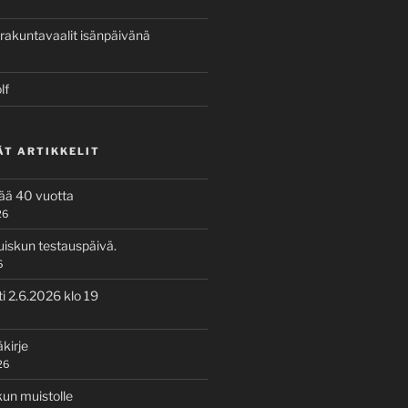
rakuntavaalit isänpäivänä
lf
ÄT ARTIKKELIT
tää 40 vuotta
26
uiskun testauspäivä.
6
i 2.6.2026 klo 19
kirje
26
kun muistolle