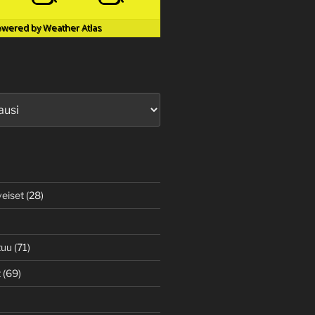
owered by
Weather Atlas
veiset
(28)
tuu
(71)
t
(69)